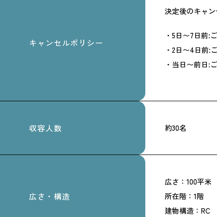
決定後のキャン
・5日〜7日前:
キャンセルポリシー
・2日〜4日前:
・当日〜前日:ご
収容人数
約30名
広さ：100平米
広さ・構造
所在階：1階
建物構造：RC