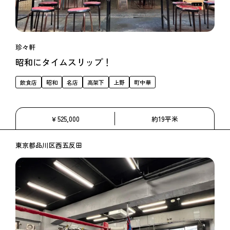
珍々軒
昭和にタイムスリップ！
飲食店
昭和
名店
高架下
上野
町中華
￥525,000
約19平米
東京都品川区西五反田