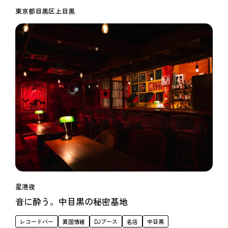
東京都目黒区上目黒
星港夜
音に酔う。中目黒の秘密基地
レコードバー
異国情緒
DJブース
名店
中目黒