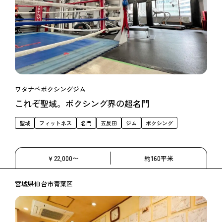
ワタナベボクシングジム
これぞ聖域。ボクシング界の超名門
聖域
フィットネス
名門
五反田
ジム
ボクシング
￥22,000〜
約160平米
宮城県仙台市青葉区