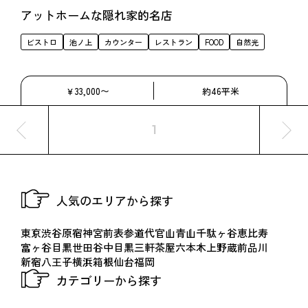
アットホームな隠れ家的名店
ビストロ
池ノ上
カウンター
レストラン
FOOD
自然光
￥33,000〜
約46平米
1
人気のエリアから探す
東京
渋谷
原宿
神宮前
表参道
代官山
青山
千駄ヶ谷
恵比寿
富ヶ谷
目黒
世田谷
中目黒
三軒茶屋
六本木
上野
蔵前
品川
新宿
八王子
横浜
箱根
仙台
福岡
カテゴリーから探す