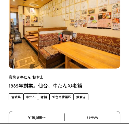
炭焼き牛たん おやま
1989年創業。仙台、牛たんの老舗
宮城県
牛たん
老舗
仙台市青葉区
飲食店
￥16,500〜
37平米