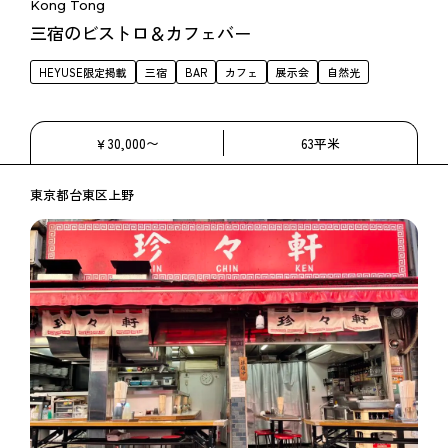
Kong Tong
三宿のビストロ＆カフェバー
HEYUSE限定掲載
三宿
BAR
カフェ
展示会
自然光
￥30,000〜
63平米
東京都台東区上野