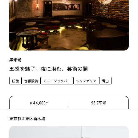
黒蜥蜴
五感を魅了。夜に潜む、芸術の闇
妖艶
音響設備
ミュージックバー
シャンデリア
青山
￥44,000〜
98.2平米
東京都江東区新木場