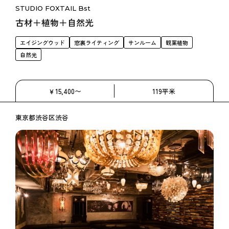
STUDIO FOXTAIL Bst
古材＋植物＋自然光
エイジングウッド
窓裏ライティング
サンルーム
観葉植物
自然光
￥15,400〜
119平米
東京都渋谷区渋谷