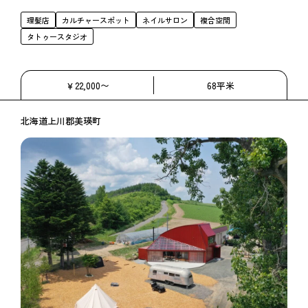
理髪店
カルチャースポット
ネイルサロン
複合空間
タトゥースタジオ
￥22,000〜
68平米
北海道上川郡美瑛町