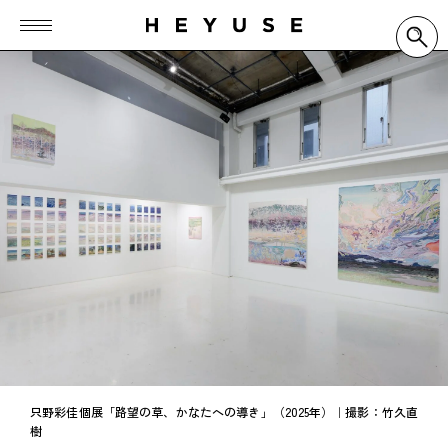
只野彩佳個展「路望の草、かなたへの導き」（2025年）｜撮影：竹久直
樹