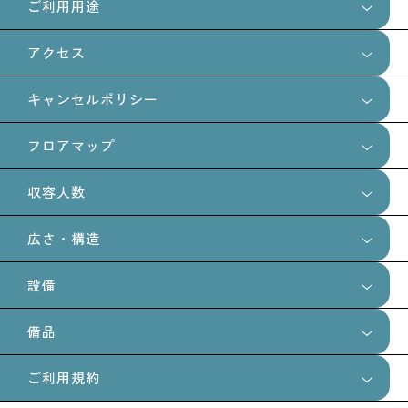
ご利用用途
4日前
アクセス
スチール
ムービー
ロケ
イベント
キャンセルポリシー
展示会
POPUP
ワークショップ
商品販売
フロアマップ
決定後のキャンセル料金については、ご利用開始日までの日
数に応じて、以下の通り発生いたします。
収容人数
・2日前：ご利用料金の50%
広さ・構造
展示（回遊型）：20〜30名程度
・当日：ご利用料金の90%
レセプション（立食）：30〜40名程度
設備
千代田線「乃木坂駅」5番出口より徒歩8分
広さ
着席イベント：15〜20名程度
日比谷線「六本木駅」より徒歩15分
ギャラリー部分：48.5平米
備品
日比谷線「広尾駅」より徒歩15分
専用駐車場：なし
バール部分：17.6平米
都営バス「西麻布」停留所より徒歩5分
※近隣の駐車場をご利用ください。
ご利用規約
※詳細な場所はお申し込み後にお伝えいたします。
5面体BOX
トイレ：あり
天井高