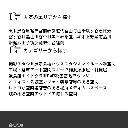
H750×W795×D1710：2台
洗面台：あり
最大：約5,100㎜
【ご利用前に】
H600×W700×D1000：2台
Wi-Fi：あり
一部低い部分：約2,500mm
人気のエリアから探す
・ご予約および決済前に、撮影内容のわかる企画書のご提出
H600×W780×D870：2台
冷蔵庫：あり
をお願いいたします。
H695×W530×D870：1台
東京
渋谷
原宿
神宮前
表参道
代官山
青山
千駄ヶ谷
恵比寿
構造
・掲載写真は撮影時点の内容となり、現況と異なる場合がご
H150×W300×D700：3台
富ヶ谷
目黒
世田谷
中目黒
三軒茶屋
六本木
上野
蔵前
品川
1階＋吹き抜け構成
新宿
八王子
横浜
箱根
仙台
福岡
ざいます。
カテゴリーから探す
・館内の作家作品は権利保護の観点から、撮影および映り込
6面体BOX
みはご遠慮ください。
H660×W500×D780：2台
撮影スタジオ
展示会場
ハウススタジオ
マイルーム
和空間
・オープニングパーティー等の実施をご希望の場合は、事前
H660×W530×D600：2台
工場・倉庫
アート空間
スポーツ施設
洋服屋・雑貨屋
にご相談ください。
飲食店
ナイトクラブ
BAR
秘密基地
ラウンジ
H363×W555×D900：2台
オフィス・会議室
カフェ・喫茶店
緑のある空間
レトロな空間
名店
音のある場所
メディカルスペース
【ご利用時間】
仮設壁
鏡のある空間
アウトドア
癒しの空間
・ご利用時間は、入室から退室まで（搬入・設営・原状回
H2040×W1220×D440：3台
復・完全撤収を含みます）となります。
・基本利用時間：11:00〜19:00（最終日は17:00まで）
照明
・時間外利用については事前にご相談ください。
ハロゲンランプ：13台
会社概要