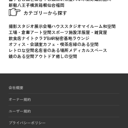
新宿
八王子
横浜
箱根
仙台
福岡
（３）宴会等当日の29日前から11日前まで
カテゴリーから探す
キャンセル料・日程変更料・・・最終お見積金額の50%
（４）宴会等当日の10日前から前日まで
撮影スタジオ
展示会場
ハウススタジオ
マイルーム
和空間
キャンセル料・日程変更料・・・最終お見積金額の80%
工場・倉庫
アート空間
スポーツ施設
洋服屋・雑貨屋
（５）宴会等当日の取消料及び変更料
飲食店
ナイトクラブ
BAR
秘密基地
ラウンジ
オフィス・会議室
カフェ・喫茶店
緑のある空間
キャンセル料・日程変更料・・・最終お見積金額の100%
レトロな空間
名店
音のある場所
メディカルスペース
(注)実費とは、当ホテルまたは当ホテル指定取引先が負担した
鏡のある空間
アウトドア
癒しの空間
一切の費用をいいます。
５．装飾等の手配
宴会等に関する装飾・音響・照明・余興等につきましては、
会社概要
当ホテルより当ホテル指定取引先に手配させていただきま
す。お客様が当ホテル指定取引先以外の取引先（以下「指定
オーナー規約
外取引先」といいます）にご依頼される場合は、事前に当ホ
ユーザー規約
テルの承諾を得た上でご手配をお願いいたします。事前にご
プライバシーポリシー
承諾を得ることなく指定外取引先にご依頼されたことを原因