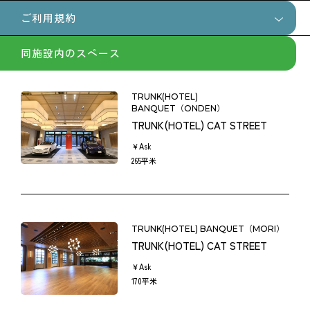
・宴会等当日の89日前〜60日前まで
JR山手線『原宿駅』から徒歩6分
構造： RC造
ご利用規約
キャンセル料・日程変更料：最終お見積金額の30%
JR山手線『渋谷駅』から徒歩7分
専用駐車場：なし
所在階： 3階/3階建
・宴会等当日の59日前〜30日前まで
東京メトロ銀座線『表参道駅』A1出口から徒歩10分
※近隣の駐車場をご利用ください。
同施設内のスペース
天井高：H3,700㎜
キャンセル料・日程変更料：最終お見積金額の40%
※詳細な場所はお申し込み後にお伝えいたします。
宴会・催事規約
メイクルーム：あり
・宴会等当日の29日前〜11日前まで
控室：あり
キャンセル料・日程変更料：最終お見積金額の50%
TRUNK(HOTEL)
当ホテルでは、宴会又は催事等（以下、宴会等といいます）
喫煙所：あり
BANQUET（ONDEN）
・宴会等当日の10日前〜前日まで
による当ホテルのご利用に関して、以下の通り規約を定めて
TRUNK(HOTEL) CAT STREET
ホワイエ（待合スペース）：あり
キャンセル料・日程変更料：最終お見積金額の80%
おりますので予めご了承のうえお申込みをお願いいたしま
クローク：あり
￥Ask
・宴会等当日の取消料及び変更料
す。
265平米
テラス：あり
キャンセル料・日程変更料：最終お見積金額の100%
ただし、個別の契約において、当ホテルとの間で別途取決め
WIFI：あり
を行う際は、その取決めに従うことといたします。
有線LAN：あり
（注）実費とは、当ホテルまたは当ホテル指定取引先が負担
音響設備・スピーカー：あり
した一切の費用をいいます。
１．ご契約の成立・お支払
TRUNK(HOTEL) BANQUET（MORI）
プロジェクター：あり
TRUNK(HOTEL) CAT STREET
お客様より、宴会等のお申込み及び申込フォームにて合意し
￥Ask
ていただき、当ホテルがご予約内容を確認・合意した時点に
170平米
おいてお客様と当ホテルとの契約が成立するものとします。
HEYUSEから提示いたしますお見積金額および消費税等を原則