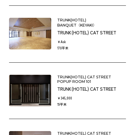
として合意後7日以内にクレジット決済または、銀行振込みに
てお支払いいただきます。なお、ご指定した期日までにご入
TRUNK(HOTEL)
金を確認できない場合は、お客様のご都合によるキャンセル
BANQUET（KEYAKI）
TRUNK(HOTEL) CAT STREET
として、本規約４．に定めるキャンセル料を申し受けます。
￥Ask
２．宴会等時間と追加料金
170平米
ご契約いただきました宴会等の時間を超過した場合は、別途
追加料金を申し受けます。但し、次のご予約との関係で、宴
会等時間の超過に応じられない場合もございますので予めご
TRUNK(HOTEL) CAT STREET
了承ください。
POPUP ROOM 101
TRUNK(HOTEL) CAT STREET
３．有料人数の確定
￥345,000
料理等をご用意する人数（以下「有料人数」といいます）
19平米
は、宴会等開催日の10日前（以下、「確定日」といいます）
までにホテル担当スタッフにご連絡ください。それ以降は、
有料人数が減少した場合でも確定日までにご連絡頂いており
TRUNK(HOTEL) CAT STREET