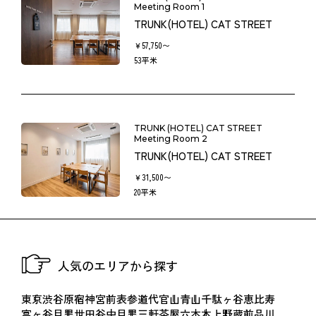
ました有料人数分の料金を申し受けます。
Meeting Room 1
TRUNK(HOTEL) CAT STREET
４．宴会等のキャンセル・日程変更
￥57,750〜
お客様のご都合により、ご契約いただきました宴会等をキャ
53平米
ンセルまたは日程を変更される場合、書面にてHEYUSEと当ホ
テル担当スタッフにご連絡ください。この場合、それまでに
発生した実費と下記に定めるキャンセル料・日程変更料を申
TRUNK (HOTEL) CAT STREET
し受けます。なお、キャンセル料・日程変更料について、未
Meeting Room 2
TRUNK(HOTEL) CAT STREET
決済またはお振込前の場合はキャンセルまたは日程変更成立
日の翌日（翌日を１営業日とする）から５営業日以内にお支
￥31,500〜
20平米
払ください。ご決済後またはお振込後の場合は、返金処理い
たします。
（１）宴会等当日の89日前から60日前まで
人気のエリアから探す
キャンセル料・日程変更料・・・最終お見積金額の30%
（２）宴会等当日の59日前から30日前まで
東京
渋谷
原宿
神宮前
表参道
代官山
青山
千駄ヶ谷
恵比寿
キャンセル料・日程変更料・・・最終お見積金額の40%
富ヶ谷
目黒
世田谷
中目黒
三軒茶屋
六本木
上野
蔵前
品川