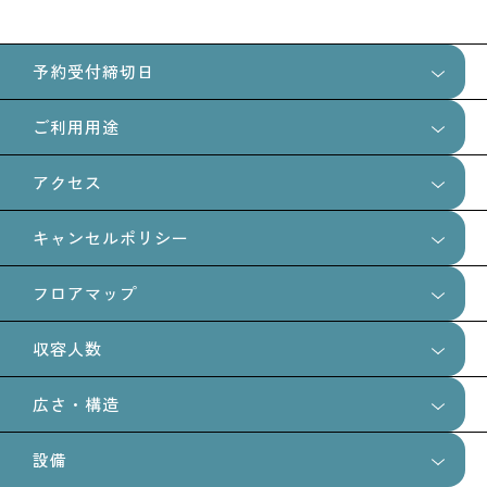
予約受付締切日
ご利用用途
10日前まで
アクセス
スチール
ムービー
ロケ
イベント
キャンセルポリシー
展示会
商品販売
フロアマップ
お客様のご都合により、ご契約いただきました宴会等をキャ
ンセルまたは日程を変更される場合、書面にて当サイトとト
収容人数
ランクホテル担当スタッフにご連絡ください。この場合、そ
広さ・構造
れまでに発生した実費と下記に定めるキャンセル料・日程変
立食：100名
更料を申し受けます。
着席：80名
設備
東京メトロ千代田線『明治神宮前駅』7出口から徒歩6分
広さ：123平米