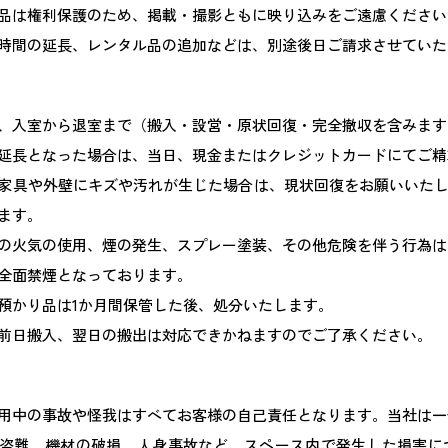
品は権利保護のため、掲載・撮影ともに映り込みをご遠慮ください
時間の延長、レンタル品の追加などは、別途後日ご請求させていた
、入室から退室まで（搬入・設営・原状回復・完全撤収を含みます
延長となった場合は、当日、現金またはクレジットカードにてご精
家具や外壁にキズや汚れが生じた場合は、現状回復をお願いいた
ます。
の火気の使用、煙の発生、スプレー塗装、その他危険を伴う行為は
全面禁煙となっております。
預かり品は1か月間保管した後、処分いたします。
前日搬入、翌日の搬出は対応できかねますのでご了承ください。
用中の事故や怪我はすべてお客様の自己責任となります。当社は一
盗難、機材の破損、人身事故など、スペース内で発生した損害に