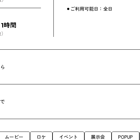
⚫︎ご利用可能日：全日
/ 1時間
抜）
から
まで
ムービー
ロケ
イベント
展示会
POPUP