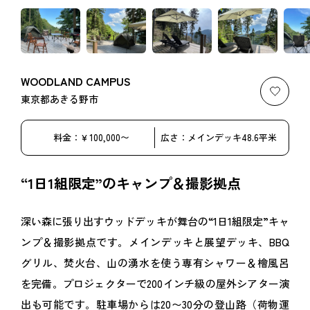
WOODLAND CAMPUS
お気
東京都あきる野市
料金：￥100,000〜
広さ：メインデッキ48.6平米
“1日1組限定”のキャンプ＆撮影拠点
深い森に張り出すウッドデッキが舞台の“1日1組限定”キャ
ンプ＆撮影拠点です。メインデッキと展望デッキ、BBQ
グリル、焚火台、山の湧水を使う専有シャワー＆檜風呂
を完備。プロジェクターで200インチ級の屋外シアター演
出も可能です。駐車場からは20〜30分の登山路（荷物運