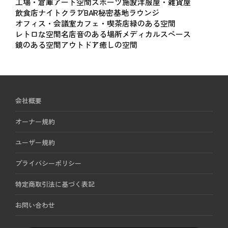
工場・倉庫
アート空間
スポーツ施設
洋服屋・雑貨屋
後日ご請求させていただきます。
飲食店
ナイトクラブ
BAR
秘密基地
ラウンジ
BBQプラン：2名様〜
オフィス・会議室
カフェ・喫茶店
緑のある空間
7700円（税込）
レトロな空間
名店
音のある場所
メディカルスペース
【ご利用規約】
グリルレンタル：1台2750円（税込）
鏡のある空間
アウトドア
癒しの空間
・ご利用時間は、入室から退室まで（搬入・設営・原状回
復・完全撤収を含みます）とさせていただきます。
・ご利用時間が延長となった場合は、当日、現金またはクレ
ジットカードにてご精算をお願いいたします。
会社概要
・スペース内の家具や外壁にキズや汚れが生じた場合は、現
状回復をお願いいたします。著しい損傷があった場合は、別
オーナー規約
途復旧費用をご請求することがございます。
ユーザー規約
・スペース内での火気の使用、煙の発生、スプレー塗装、そ
の他危険を伴う行為はご遠慮ください。
プライバシーポリシー
・スペース内は全面禁煙となっております。
特定商取引法に基づく表記
・お忘れ物やお預かり品は1か月間保管した後、処分いたしま
お問い合わせ
す。
・機材や荷物の前日搬入、翌日の搬出は対応できかねますの