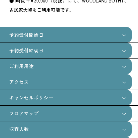
●1時間+¥20,000（税抜）にて、WOODLAND BOTHY、
古民家大峰もご利用可能です。
予約受付開始日
予約受付締切日
90日前の12:00から
ご利用用途
7日前の12:00まで
アクセス
スチール
ムービー
ロケ
キャンセルポリシー
フロアマップ
決定後のキャンセル料金につきましては、ご利用開始日まで
の日数に応じて、以下の通り発生いたします。
収容人数