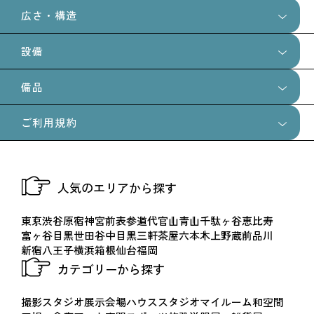
・5日〜7日前:ご利用料金の50%
広さ・構造
約20名
・2日〜4日前:ご利用料金の80%
・当日〜前日:ご利用料金の100%
設備
【電車でお越しの方】
広さ : メインデッキ48.6平米、展望デッキ12.96平米
JR 五日市線「武蔵五日市駅」→上養沢行きバス「神谷バ
建物構造：木造
備品
ス停」30分→登山20分。
専用駐車場：あり
搬入間口：施設までの道のりに勾配があり、山道を登る必要
控え室：あり
ご利用規約
がございます。
【車でお越しの方】
風呂
WiFI：あり
送迎及び機材類につきましては、専用の軽トラックにて安全
トイレ
八王子IC→当駐車場30分。
に運搬いたしますので、ご安心ください。
【ご利用前に】
ベッド
音響機材：PioneerDJ rev7
人気のエリアから探す
・ご予約および決済前に、撮影の詳細が記載された企画書の
布団
ターンテーブル：Technics sl1200mk3d ミキサー：Pioneer
【新宿から】
提出が必須となりますので、予めご了承ください。
ハンモック
djm850
車以外：中央線「立川駅」青梅線「拝島駅」から五日市
東京
渋谷
原宿
神宮前
表参道
代官山
青山
千駄ヶ谷
恵比寿
・掲載写真は撮影時点の内容です。現況と異なる場合がござ
テント
富ヶ谷
目黒
世田谷
中目黒
三軒茶屋
六本木
上野
蔵前
品川
PAスピーカー、
線に乗り換え 車：首都高速4号新宿線を進み、中央自動車
新宿
八王子
横浜
箱根
仙台
福岡
います。
プロジェクター
ウーファー、
道で八王子第2出口～八王子IC～新滝山街道/都道169号線
カテゴリーから探す
・館内の作家作品は権利保護のため、掲載・撮影ともに映り
BBQグリル
→国道411号線→都道33号線→都道201号線
込みをご遠慮ください。
焚火台
撮影スタジオ
展示会場
ハウススタジオ
マイルーム
和空間
※詳細な場所はお申し込み後にお伝えいたします。
・当日のご利用時間の延長、レンタル品の追加などは、別途
有料備品