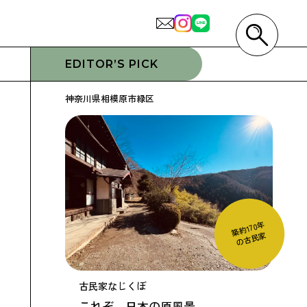
EDITOR’S PICK
神奈川県相模原市緑区
築約170年
の古民家
古民家なじくぼ
これぞ、日本の原風景