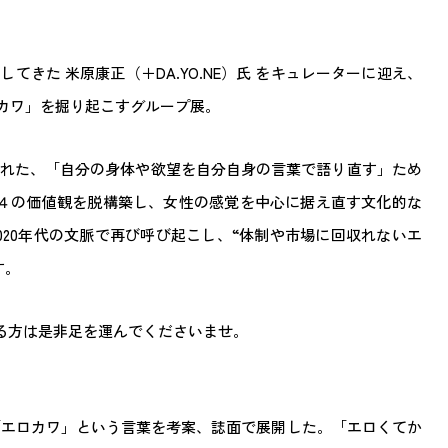
きた 米原康正（＋DA.YO.NE）氏 をキュレーターに迎え、
ロカワ」を掘り起こすグループ展。
生まれた、「自分の身体や欲望を自分自身の言葉で語り直す」ため
４の価値観を脱構築し、女性の感覚を中心に据え直す文化的な
020年代の文脈で再び呼び起こし、“体制や市場に回収れないエ
す。
ある方は是非足を運んでくださいませ。
場氏が「エロカワ」という言葉を考案、誌面で展開した。「エロくてか