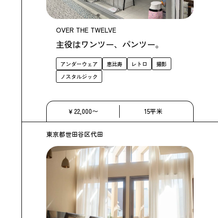
OVER THE TWELVE
主役はワンツー、パンツー。
アンダーウェア
恵比寿
レトロ
撮影
ノスタルジック
￥22,000〜
15平米
東京都世田谷区代田