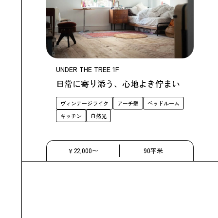
UNDER THE TREE 1F
日常に寄り添う、心地よき佇まい
ヴィンテージライク
アーチ壁
ベッドルーム
キッチン
自然光
￥22,000〜
90平米