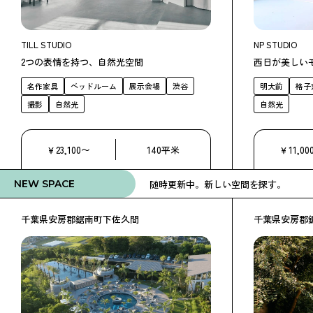
TILL STUDIO
NP STUDIO
2つの表情を持つ、自然光空間
西日が美しい
名作家具
ベッドルーム
展示会場
渋谷
明大前
格子
撮影
自然光
自然光
￥23,100〜
140平米
￥11,00
随時更新中。新しい空間を探す。
NEW SPACE
千葉県安房郡鋸南町下佐久間
千葉県安房郡