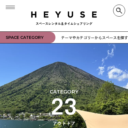
スペースレンタル＆タイムシェアリング
テーマやカテゴリーからスペースを探す
SPACE CATEGORY
CATEGORY
CATEGORY
CATEGORY
CATEGORY
CATEGORY
CATEGORY
CATEGORY
CATEGORY
CATEGORY
CATEGORY
CATEGORY
CATEGORY
CATEGORY
CATEGORY
CATEGORY
CATEGORY
CATEGORY
CATEGORY
CATEGORY
CATEGORY
CATEGORY
CATEGORY
CATEGORY
CATEGORY
08
22
23
06
02
03
20
24
04
05
09
07
18
16
12
13
21
14
15
19
01
10
17
11
メディカルスペース
オフィス・会議室
ハウススタジオ
洋服屋・雑貨屋
カフェ・喫茶店
撮影スタジオ
スポーツ施設
ナイトクラブ
緑のある空間
レトロな空間
音のある場所
鏡のある空間
マイルーム
工場・倉庫
アート空間
アウトドア
癒しの空間
展示会場
秘密基地
ラウンジ
和空間
飲食店
名店
BAR