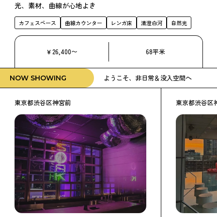
光、素材、曲線が心地よき
カフェスペース
曲線カウンター
レンガ床
清澄白河
自然光
￥26,400〜
68平米
ようこそ、非日常＆没入空間へ
NOW SHOWING
東京都渋谷区神宮前
東京都渋谷区