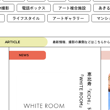
CM撮影
電話ボックス
アート複合施設
ライフスタイル
アートギャラリー
マンション
最新情報、撮影の裏側などはこちらから
ARTICLE
NEWS
🎐
『WHITE ROOM』が本格始動。
恵比寿「KICHI」で始まった