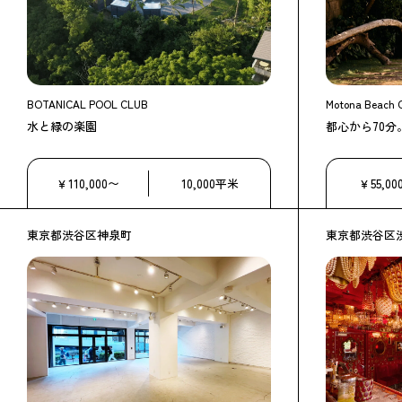
BOTANICAL POOL CLUB
Motona Beach 
水と緑の楽園
都心から70
￥110,000〜
10,000平米
￥55,00
東京都渋谷区神泉町
東京都渋谷区