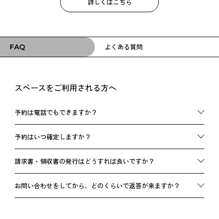
詳しくはこちら
よくある質問
FAQ
スペースをご利用される方へ
予約は電話でもできますか？
スペースによって異なります。詳しくは「お問い合わせ」よ
予約はいつ確定しますか？
りご相談ください。
クレジット決済、または指定銀行口座へのお振込が完了した
請求書・領収書の発行はどうすれば良いですか？
時点で予約が確定となります。
ご利用したスペースに直接お申し付けください。HEYUSE側か
お問い合わせをしてから、どのくらいで返答が来ますか？
らの発行はできません。
基本的には当日中にご返答いたしますが、内容や時間帯・曜
日によっては、1〜2営業日のお時間をいただく場合がござい