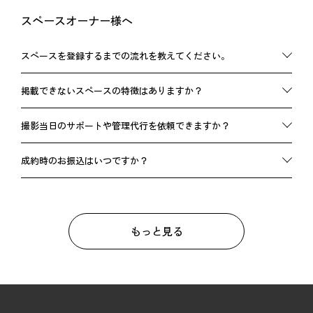
ます。
スペースオーナー様へ
スペースを登録するまでの流れを教えてください。
サイト内「
LIST YOUR SPACE
」内にある「
メールでお問い合
掲載できないスペースの特徴はありますか？
わせ
」をご利用いただくか、事務局までお電話ください。審
査後、「利用規約」「必要書類」「申込書」などをお送りし
簡易民泊業の許可を得ている施設の掲載はできません（旅館
撮影当日のサポートや管理代行を依頼できますか？
ます。その後、事務局で登録作業を行います。
業営業許可を取得されている施設は掲載可能です）。
別途料金にて承ります。詳しくはサイト内「
MANAGEMENT
」
成約時のお振込はいつですか？
をご確認ください。
ご利用月の月末日締め、翌月末払いとなります。
もっと見る