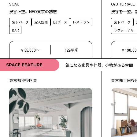
SOAK
OYU TERRACE
渋谷上空。NEO東京の誘惑
渋谷を一望。
宮下パーク
没入空間
DJブース
レストラン
宮下パーク
BAR
ラグジュアリ
￥55,000〜
122平米
￥190,0
気になる家具や什器、小物がある空間
SPACE FEATURE
東京都渋谷区東
東京都世田谷