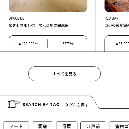
SPACE D9
RED BAR
広さも立地も◎。展示会場の完成系
渋谷の夜が深め
￥120,000〜
135平米
￥33,00
すべてを見る
タグから探す
SEARCH BY TAG
ート
洞窟
個展
江戸前
室内ゴルフ