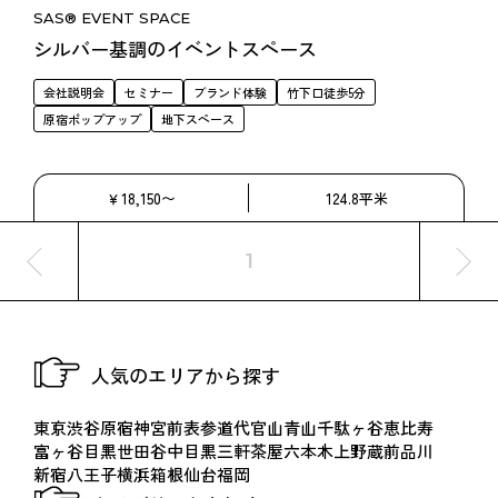
SAS® EVENT SPACE
シルバー基調のイベントスペース
会社説明会
セミナー
ブランド体験
竹下口徒歩5分
原宿ポップアップ
地下スペース
￥18,150〜
124.8平米
1
人気のエリアから探す
東京
渋谷
原宿
神宮前
表参道
代官山
青山
千駄ヶ谷
恵比寿
富ヶ谷
目黒
世田谷
中目黒
三軒茶屋
六本木
上野
蔵前
品川
新宿
八王子
横浜
箱根
仙台
福岡