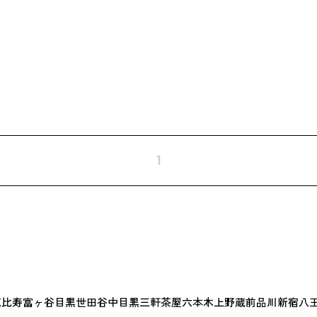
1
恵比寿
富ヶ谷
目黒
世田谷
中目黒
三軒茶屋
六本木
上野
蔵前
品川
新宿
八