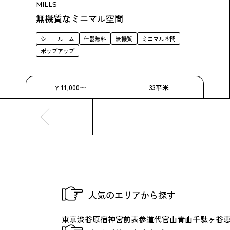
MILLS
無機質なミニマル空間
ショールーム
什器無料
無機質
ミニマル空間
ポップアップ
￥11,000〜
33平米
人気のエリアから探す
東京
渋谷
原宿
神宮前
表参道
代官山
青山
千駄ヶ谷