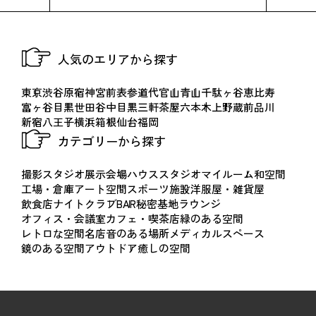
人気のエリアから探す
東京
渋谷
原宿
神宮前
表参道
代官山
青山
千駄ヶ谷
恵比寿
富ヶ谷
目黒
世田谷
中目黒
三軒茶屋
六本木
上野
蔵前
品川
新宿
八王子
横浜
箱根
仙台
福岡
カテゴリーから探す
撮影スタジオ
展示会場
ハウススタジオ
マイルーム
和空間
工場・倉庫
アート空間
スポーツ施設
洋服屋・雑貨屋
飲食店
ナイトクラブ
BAR
秘密基地
ラウンジ
オフィス・会議室
カフェ・喫茶店
緑のある空間
レトロな空間
名店
音のある場所
メディカルスペース
鏡のある空間
アウトドア
癒しの空間